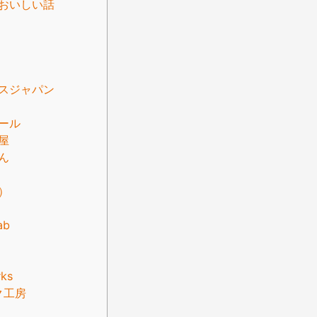
おいしい話
スジャパン
ール
屋
ん
）
ab
rks
ク工房