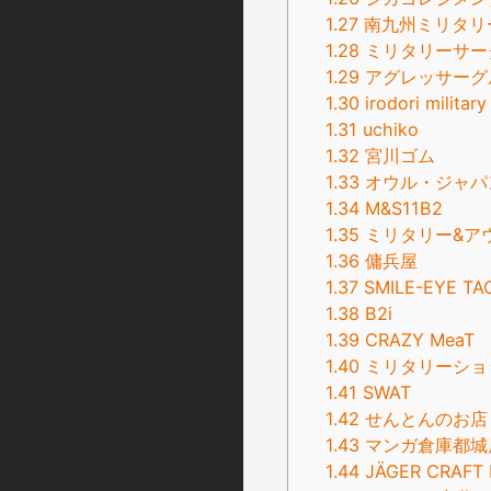
1.27
南九州ミリタリ
1.28
ミリタリーサークル
1.29
アグレッサーグ
1.30
irodori military
1.31
uchiko
1.32
宮川ゴム
1.33
オウル・ジャパ
1.34
M&S11B2
1.35
ミリタリー&アウ
1.36
傭兵屋
1.37
SMILE-EYE TA
1.38
B2i
1.39
CRAZY MeaT
1.40
ミリタリーショ
1.41
SWAT
1.42
せんとんのお店
1.43
マンガ倉庫都城
1.44
JÄGER CRAFT 