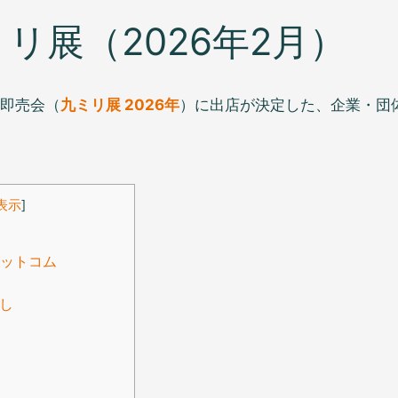
リ展（2026年2月）
示即売会（
九ミリ展 2026年
）に出店が決定した、企業・団
表示
]
ットコム
よし