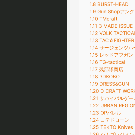
1.8
BURST-HEAD
1.9
Gun Shopアン
1.10
TMcraft
1.11
3 MADE ISSUE
1.12
VOLK TACTICA
1.13
TAC☆FIGHTER
1.14
サージェンツハ
1.15
レッドアフガン
1.16
TG-tactical
1.17
残部隊商店
1.18
3DKOBO
1.19
DRESS&GUN
1.20
D CRAFT WOR
1.21
サバイバルゲー
1.22
URBAN REGION
1.23
OPバレル
1.24
コテドローン
1.25
TEKTO Knives
1.26
シカゴレジメン