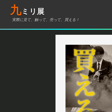
コ
九
ン
ミリ展
テ
実際に見て、触って、売って、買える！
ン
ツ
へ
ス
キ
ッ
プ