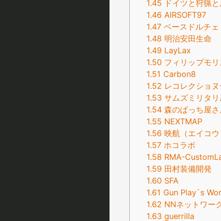
1.45
ドイツと狩猟と
1.46
AIRSOFT97
1.47
ベースドルチェ
1.48
明治安田生命
1.49
LayLax
1.50
フィリップモリ
1.51
Carbon8
1.52
レコレクショヌ
1.53
サムズミリタリ
1.54
森のぱっち屋さ
1.55
NEXTMAP
1.56
映航（エイコウ
1.57
ホコラボ
1.58
RMA-CustomL
1.59
田村装備開発
1.60
SFA
1.61
Gun Play`s Wo
1.62
NNネットワー
1.63
guerrilla