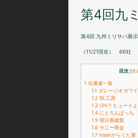
第4回九ミ
第4回 九州ミリサバ展
（11/21現在） 66社
目次
[
非
1
出展者一覧
1.1
ガレージオガワド
1.2
BL工房
1.3
UH-1 ヒューイ
1.4
にとろんぱっち
1.5
明日香縫製
1.6
サニー商会
1.7
trashがらくた屋