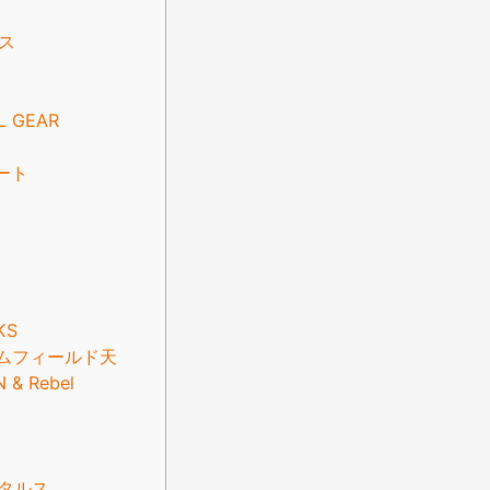
グス
L GEAR
ート
KS
ムフィールド天
 & Rebel
タルス